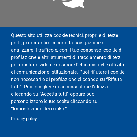
Social di Ateneo
Questo sito utilizza cookie tecnici, propri e di terze
parti, per garantire la corretta navigazione e
analizzare il traffico e, con il tuo consenso, cookie di
profilazione e altri strumenti di tracciamento di terzi
per mostrare video e misurare l'efficacia delle attività
di comunicazione istituzionale. Puoi rifiutare i cookie
Dipartimento di Sanità Pubblica, Medicina Sperimentale
non necessari e di profilazione cliccando su “Rifiuta
e Forense
tutti”. Puoi scegliere di acconsentirne l’utilizzo
Università degli Studi di Pavia
cliccando su “Accetta tutti” oppure puoi
Campus della Salute, presso Policlinico San Matteo
personalizzare le tue scelte cliccando su
Viale Golgi 19, 27100 Pavia - Italy
“Impostazione dei cookie”.
Privacy policy