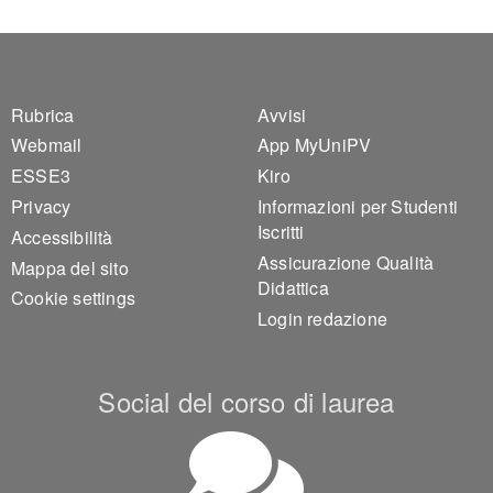
Footer 1
Footer 2
Rubrica
Avvisi
Webmail
App MyUniPV
ESSE3
Kiro
Privacy
Informazioni per Studenti
Iscritti
Accessibilità
Assicurazione Qualità
Mappa del sito
Didattica
Cookie settings
Login redazione
Social del corso di laurea